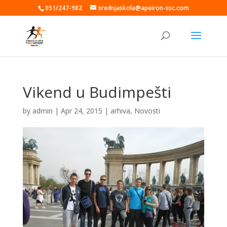
051/247-982
srednjaskola@apeiron-ssc.com
Vikend u Budimpešti
by
admin
|
Apr 24, 2015
|
arhiva
,
Novosti