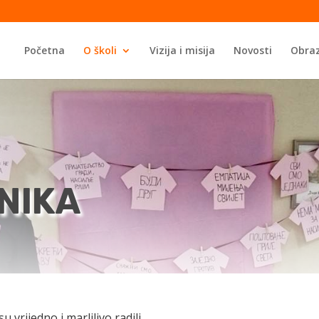
Početna
O školi
Vizija i misija
Novosti
Obraz
NIKA
 vrijedno i marljlivo radili.