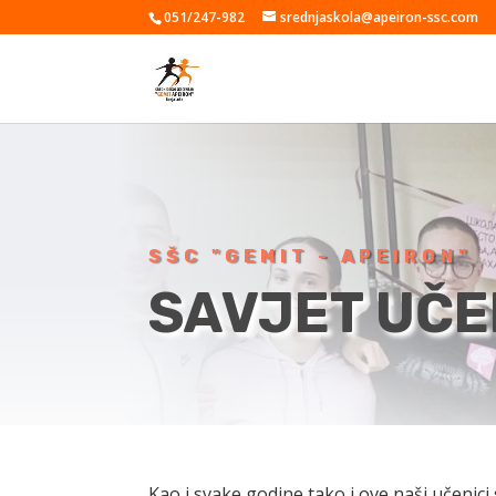
051/247-982
srednjaskola@apeiron-ssc.com
SŠC "GEMIT - APEIRON"
SAVJET UČE
Kao i svake godine tako i ove naši učenici su