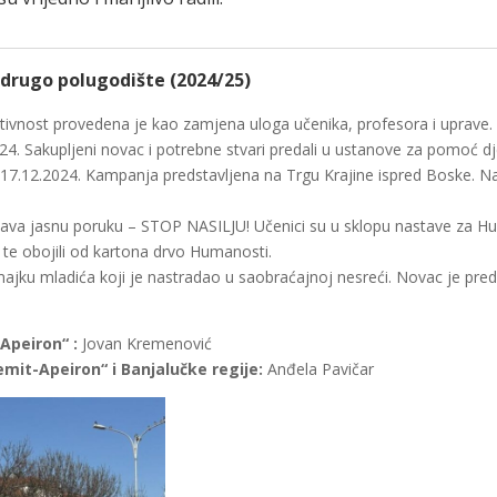
 drugo polugodište (2024/25)
tivnost provedena je kao zamjena uloga učenika, profesora i uprave.
024. Sakupljeni novac i potrebne stvari predali u ustanove za pomoć dj
 17.12.2024. Kampanja predstavljena na Trgu Krajine ispred Boske. Naši
ačava jasnu poruku – STOP NASILJU! Učenici su u sklopu nastave za Hu
 te obojili od kartona drvo Humanosti.
majku mladića koji je nastradao u saobraćajnoj nesreći. Novac je pre
Apeiron“ :
Jovan Kremenović
mit-Apeiron“ i Banjalučke regije:
Anđela Pavičar