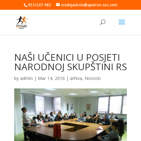
051/247-982
srednjaskola@apeiron-ssc.com
NAŠI UČENICI U POSJETI
NARODNOJ SKUPŠTINI RS
by
admin
|
Mar 14, 2016
|
arhiva
,
Novosti