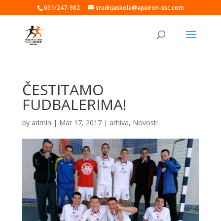
051/247-982
srednjaskola@apeiron-ssc.com
ČESTITAMO
FUDBALERIMA!
by
admin
|
Mar 17, 2017
|
arhiva
,
Novosti