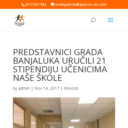
051/247-982
srednjaskola@apeiron-ssc.com
PREDSTAVNICI GRADA
BANJALUKA URUČILI 21
STIPENDIJU UČENICIMA
NAŠE ŠKOLE
by
admin
|
Nov 14, 2017
|
Novosti