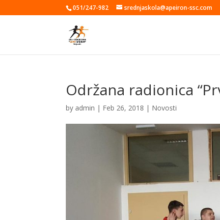
051/247-982
srednjaskola@apeiron-ssc.com
Održana radionica “Prv
by
admin
|
Feb 26, 2018
|
Novosti