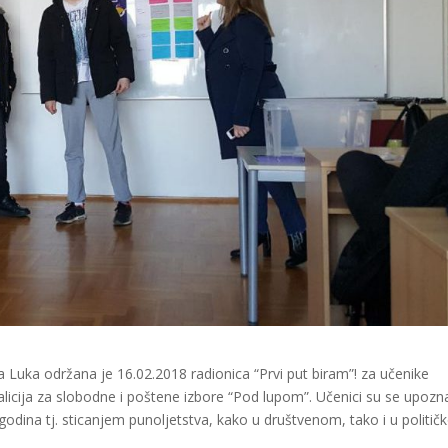
Luka održana je 16.02.2018 radionica “Prvi put biram”! za učenike
licija za slobodne i poštene izbore “Pod lupom”. Učenici su se upozna
odina tj. sticanjem punoljetstva, kako u društvenom, tako i u politi