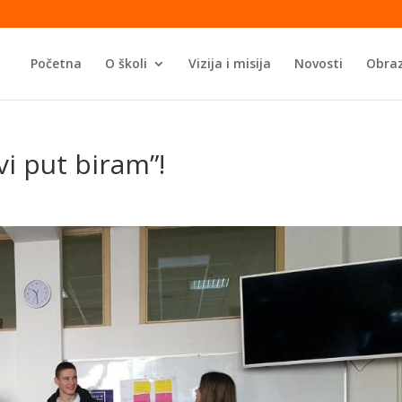
Početna
O školi
Vizija i misija
Novosti
Obraz
i put biram”!