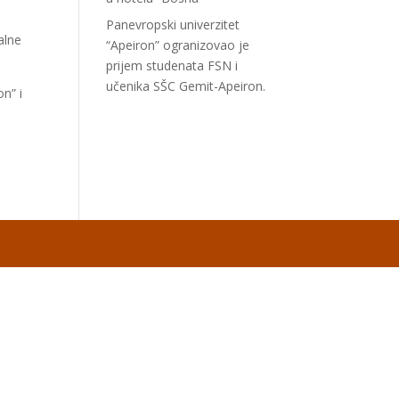
Panevropski univerzitet
alne
“Apeiron” ogranizovao je
prijem studenata FSN i
učenika SŠC Gemit-Apeiron.
n” i