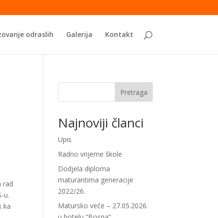
ovanje odraslih
Galerija
Kontakt
Pretraga
Najnoviji članci
Upis
Radno vrijeme škole
Dodjela diploma
maturantima generacije
 rad
2022/26.
-u.
Matursko veče – 27.05.2026.
k ka
u hotelu “Bosna”