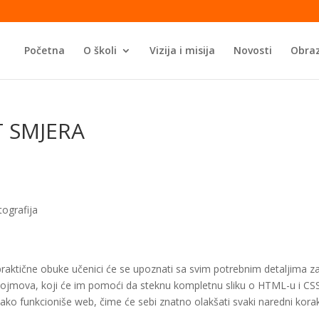
Početna
O školi
Vizija i misija
Novosti
Obraz
T SMJERA
tografija
tične obuke učenici će se upoznati sa svim potrebnim detaljima za
ojmova, koji će im pomoći da steknu kompletnu sliku o HTML-u i CSS
kako funkcioniše web, čime će sebi znatno olakšati svaki naredni kora