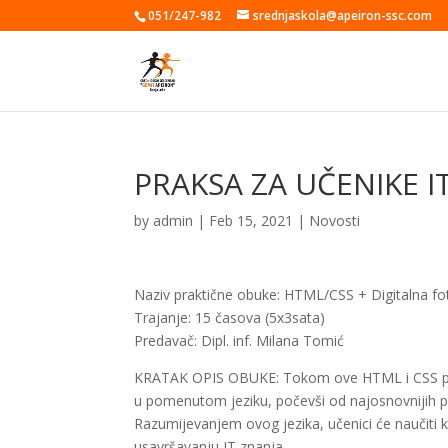
051/247-982
srednjaskola@apeiron-ssc.com
PRAKSA ZA UČENIKE I
by
admin
|
Feb 15, 2021
|
Novosti
Naziv praktične obuke: HTML/CSS + Digitalna fo
Trajanje: 15 časova (5x3sata)
Predavač: Dipl. inf. Milana Tomić
KRATAK OPIS OBUKE: Tokom ove HTML i CSS prak
u pomenutom jeziku, počevši od najosnovnijih p
Razumijevanjem ovog jezika, učenici će naučiti 
usavršavanju IT znanja..