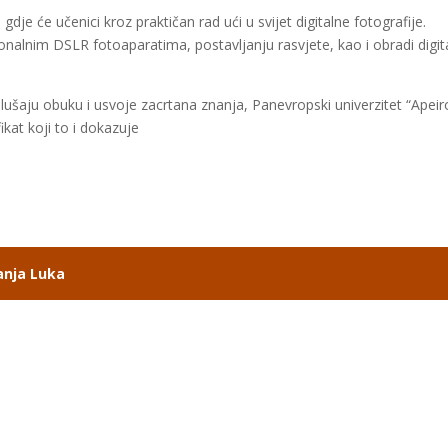
 gdje će učenici kroz praktičan rad ući u svijet digitalne fotografije.
alnim DSLR fotoaparatima, postavljanju rasvjete, kao i obradi digit
ušaju obuku i usvoje zacrtana znanja, Panevropski univerzitet “Apeiro
ikat koji to i dokazuje
anja Luka