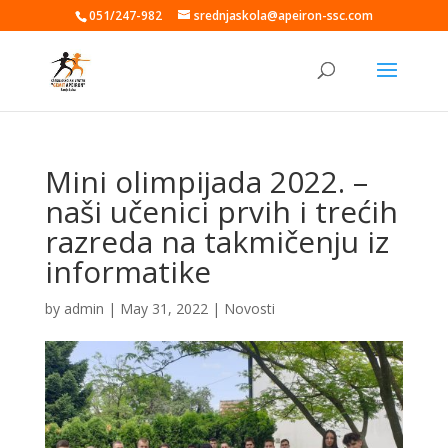
051/247-982
srednjaskola@apeiron-ssc.com
Mini olimpijada 2022. –
naši učenici prvih i trećih
razreda na takmičenju iz
informatike
by
admin
|
May 31, 2022
|
Novosti