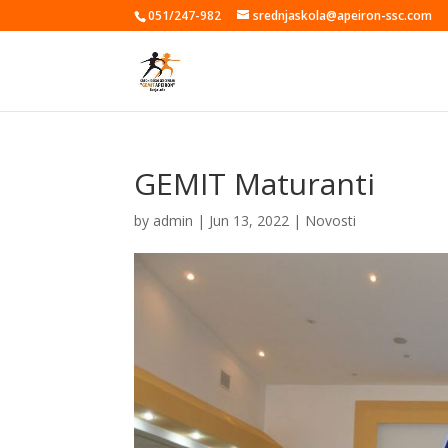
051/247-982
srednjaskola@apeiron-ssc.com
GEMIT Maturanti
by
admin
|
Jun 13, 2022
|
Novosti