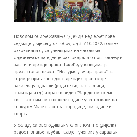
Поводом обиљежавања ”Дјечије недјеље” прве
седмице у мјесецу октобру, од 3-7.10.2022. године
разредници су са ученицима на часовима
одјељењске заједнице разговарали о поштовању и
заштити дјечији права. Такође, ученицима је
презентован плакат ”Његујмо дјечија права” на
којем је приказано дрво дјечијих права којег
залијевају одрасли (родитељи, наставници,
полиција итд.) и кратки видео ”Заједно можемо
све” са којим смо прошле године учествовали на
конкурсу Министарства породице, омладине и
спорта.
У складу са овогодишњим слоганом ”По (дијели)
радост, знање, љубав” Савјет ученика у сарадњи