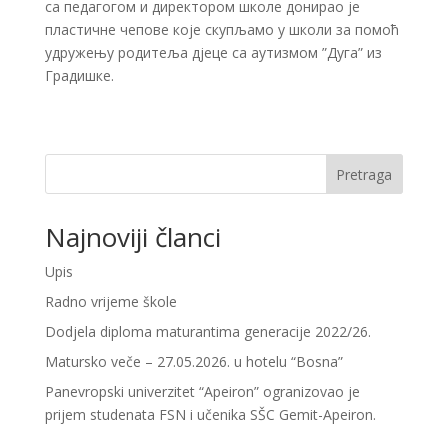
са педагогом и директором школе донирао је
пластичне чепове које скупљамо у школи за помоћ
удружењу родитеља дјеце са аутизмом ”Дуга” из
Градишке.
Pretraga
Najnoviji članci
Upis
Radno vrijeme škole
Dodjela diploma maturantima generacije 2022/26.
Matursko veče – 27.05.2026. u hotelu “Bosna”
Panevropski univerzitet “Apeiron” ogranizovao je
prijem studenata FSN i učenika SŠC Gemit-Apeiron.