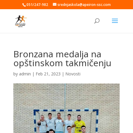
051/247-982
srednjaskola@apeiron-ssc.com
Bronzana medalja na
opštinskom takmičenju
by
admin
|
Feb 21, 2023
|
Novosti