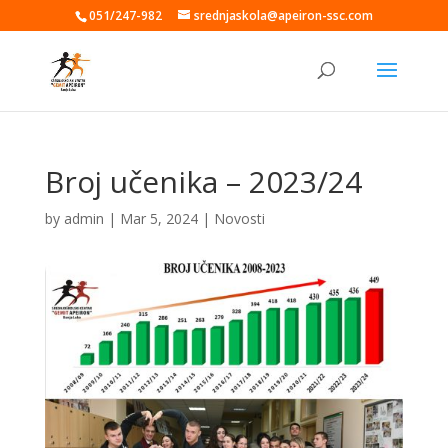
051/247-982
srednjaskola@apeiron-ssc.com
Broj učenika – 2023/24
by
admin
|
Mar 5, 2024
|
Novosti