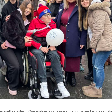
rijetkih bolesti. Ove godine u kampanju “Zagrli za rijetke” su se uklju