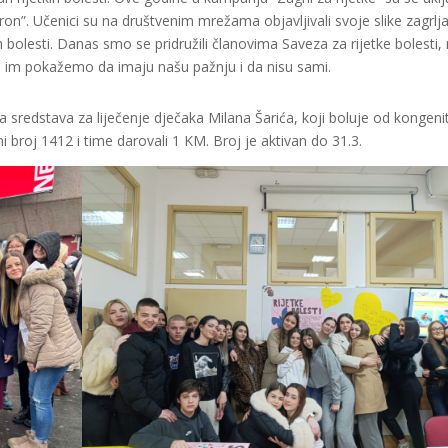
on”. Učenici su na društvenim mrežama objavljivali svoje slike zagrlja
h bolesti. Danas smo se pridružili članovima Saveza za rijetke bolesti,
 da im pokažemo da imaju našu pažnju i da nisu sami.
nja sredstava za liječenje dječaka Milana Šarića, koji boluje od kongeni
i broj 1412 i time darovali 1 KM. Broj je aktivan do 31.3.