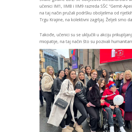
učenici IM1, IIM8 i IIM9 razreda SŠC “Gemit-Apeir
na taj način pružali podršku oboljelima od rijetki
Trgu Krajine, na kolektivni zagrljaj. Željeli smo
Takođe, učenici su se uključili u akciju prikuplja
miopatije, na taj način što su pozivali humanitarn