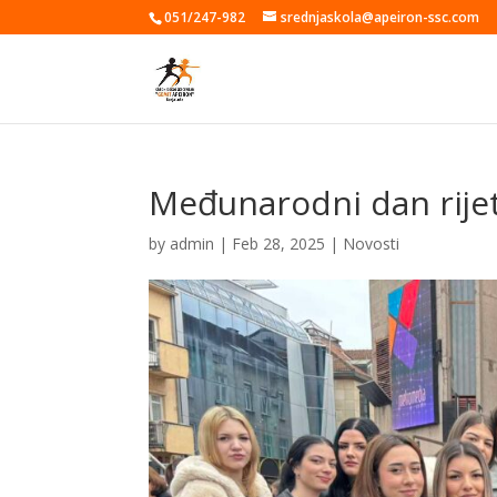
051/247-982
srednjaskola@apeiron-ssc.com
Međunarodni dan rijet
by
admin
|
Feb 28, 2025
|
Novosti