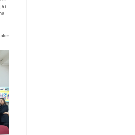
ja i
 na
talne