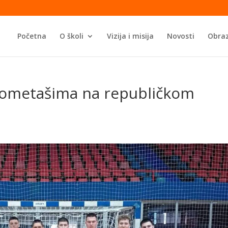
Početna
O školi
Vizija i misija
Novosti
Obraz
kometašima na republičkom