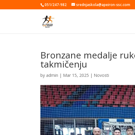
051/247-982
srednjaskola@apeiron-ssc.com
Bronzane medalje ru
takmičenju
by
admin
|
Mar 15, 2025
|
Novosti