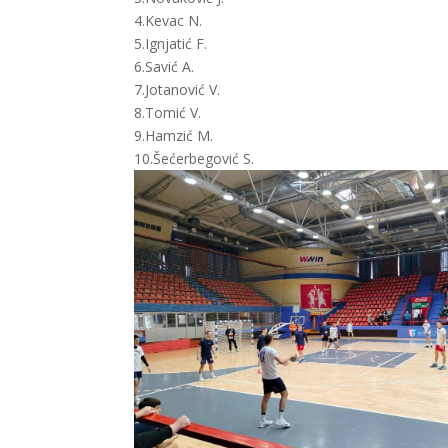
4.Kevac N.
5.Ignjatić F.
6.Savić A.
7.Jotanović V.
8.Tomić V.
9.Hamzić M.
10.Šećerbegović S.