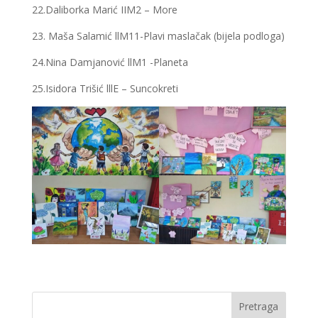
22.Daliborka Marić IIM2 – More
23. Maša Salamić llM11-Plavi maslačak (bijela podloga)
24.Nina Damjanović llM1 -Planeta
25.Isidora Trišić lllE – Suncokreti
Pretraga