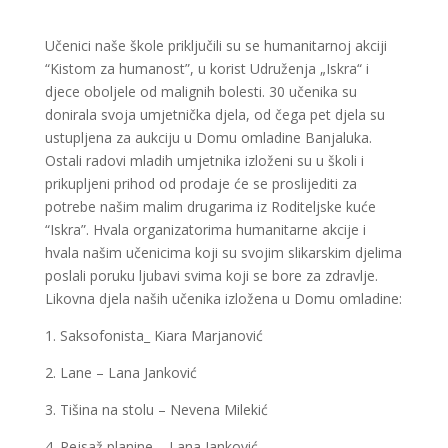
Učenici naše škole priključili su se humanitarnoj akciji
“Kistom za humanost”, u korist Udruženja „Iskra“ i
djece oboljele od malignih bolesti. 30 učenika su
donirala svoja umjetnička djela, od čega pet djela su
ustupljena za aukciju u Domu omladine Banjaluka.
Ostali radovi mladih umjetnika izloženi su u školi i
prikupljeni prihod od prodaje će se proslijediti za
potrebe našim malim drugarima iz Roditeljske kuće
“Iskra”. Hvala organizatorima humanitarne akcije i
hvala našim učenicima koji su svojim slikarskim djelima
poslali poruku ljubavi svima koji se bore za zdravlje.
Likovna djela naših učenika izložena u Domu omladine:
1. Saksofonista_ Kiara Marjanović
2. Lane – Lana Janković
3. Tišina na stolu – Nevena Milekić
4. Pejsaž planine – Lana Janković