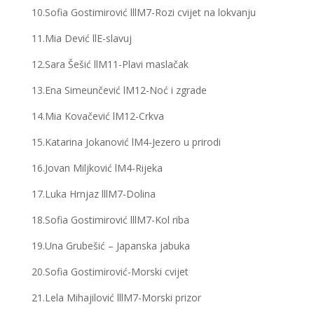
10.Sofia Gostimirović lllM7-Rozi cvijet na lokvanju
11.Mia Dević llE-slavuj
12.Sara Šešić llM11-Plavi maslačak
13.Ena Simeunčević lM12-Noć i zgrade
14.Mia Kovačević lM12-Crkva
15.Katarina Jokanović lM4-Jezero u prirodi
16.Jovan Miljković lM4-Rijeka
17.Luka Hrnjaz lllM7-Dolina
18.Sofia Gostimirović lllM7-Kol riba
19.Una Grubešić – Japanska jabuka
20.Sofia Gostimirović-Morski cvijet
21.Lela Mihajilović lllM7-Morski prizor