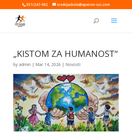
051/247-982
srednjaskola@apeiron-ssc.com
„KISTOM ZA HUMANOST“
by
admin
|
Mar 14, 2026
|
Novosti