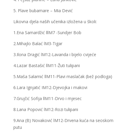
5. Plave bubamare – Mia Dević
Likovna djela naših učenika izložena u školi:
1.Ena Samardžić lllM7 -Sundjer Bob
2.Mihajlo Balać lM3-Tigar
3.Ilona Dragić lM12-Lavanda i bijelo cvijeće
4.Lazar Bastašić llM11-Žuti tulipani
5.Maša Salamić llM11-Plavi maslačak (bež podloga)
6.Lara Ignjatić IM12-Djevojka i makovi
7.Grujčić Sofija llM11-Drvo i mjesec
8.Lana Popović lM12-Rozi tulipani
9.Ana (B) Novaković lM12-Drvena kuća na seoskom
putu