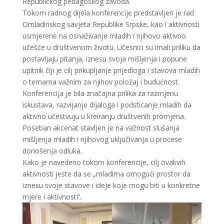
Republičkog pedagoškog zavoda.
Tokom radnog dijela konferencije predstavljen je rad
Omladinskog savjeta Republike Srpske, kao i aktivnosti
usmjerene na osnaživanje mladih i njihovo aktivno
učešće u društvenom životu. Učesnici su imali priliku da
postavljaju pitanja, iznesu svoja mišljenja i popune
upitnik čiji je cilj prikupljanje prijedloga i stavova mladih
o temama važnim za njihov položaj i budućnost.
Konferencija je bila značajna prilika za razmjenu
iskustava, razvijanje dijaloga i podsticanje mladih da
aktivno učestvuju u kreiranju društvenih promjena.
Poseban akcenat stavljen je na važnost slušanja
mišljenja mladih i njihovog uključivanja u procese
donošenja odluka.
Kako je navedeno tokom konferencije, cilj ovakvih
aktivnosti jeste da se „mladima omogući prostor da
iznesu svoje stavove i ideje koje mogu biti u konkretne
mjere i aktivnosti’’.