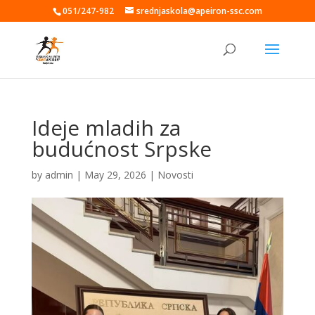
051/247-982
srednjaskola@apeiron-ssc.com
Ideje mladih za
budućnost Srpske
by
admin
|
May 29, 2026
|
Novosti