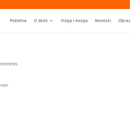
Početna
O školi
Vizija i misija
Novosti
Obraz
comments
evnom