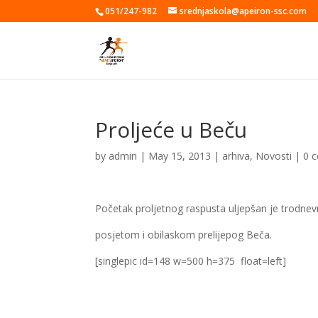
051/247-982
srednjaskola@apeiron-ssc.com
Proljeće u Beču
by
admin
|
May 15, 2013
|
arhiva
,
Novosti
|
0 
Početak proljetnog raspusta uljepšan je trodn
posjetom i obilaskom prelijepog Beča.
[singlepic id=148 w=500 h=375 float=left]