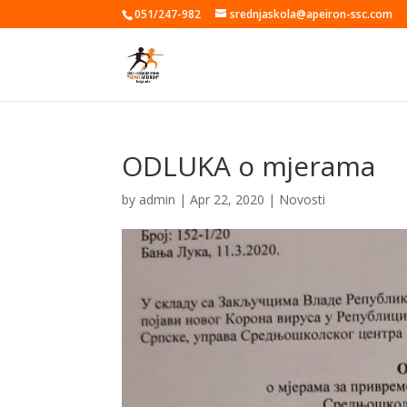
051/247-982
srednjaskola@apeiron-ssc.com
ODLUKA o mjerama
by
admin
|
Apr 22, 2020
|
Novosti