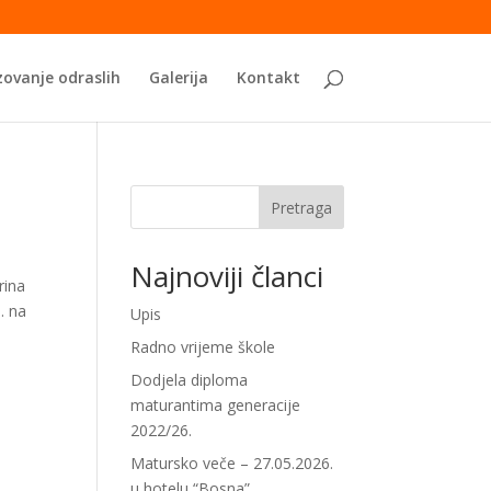
ovanje odraslih
Galerija
Kontakt
Pretraga
Najnoviji članci
rina
. na
Upis
Radno vrijeme škole
Dodjela diploma
maturantima generacije
2022/26.
Matursko veče – 27.05.2026.
u hotelu “Bosna”