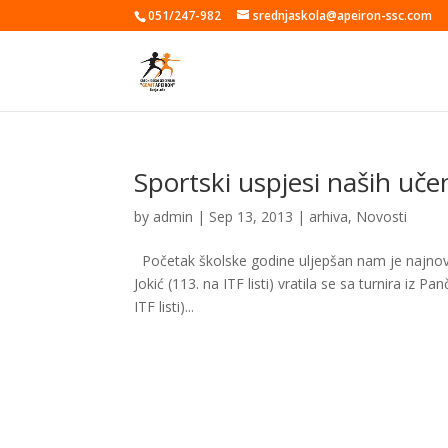
051/247-982
srednjaskola@apeiron-ssc.com
Sportski uspjesi naših uče
by
admin
|
Sep 13, 2013
|
arhiva
,
Novosti
Početak školske godine uljepšan nam je najnovij
Jokić (113. na ITF listi) vratila se sa turnira iz
ITF listi)...