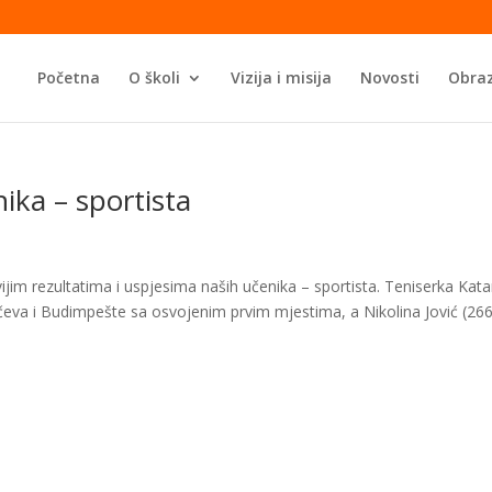
Početna
O školi
Vizija i misija
Novosti
Obraz
nika – sportista
im rezultatima i uspjesima naših učenika – sportista. Teniserka Kata
 Pančeva i Budimpešte sa osvojenim prvim mjestima, a Nikolina Jović (266